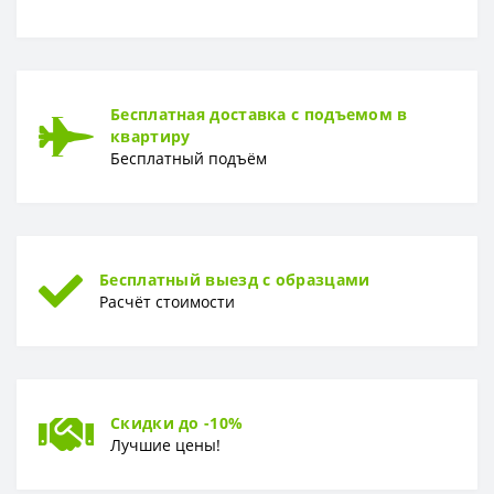
ОСНОВА
Основа
Флизелиновая
РАППОРТ
Бесплатная доставка с подъемом в
Раппорт
64 см
квартиру
Бесплатный подъём
РУЛОН
Рулон
1.06 x 10,05 м
ТИП
Тип
Горячее тиснение
Бесплатный выезд с образцами
Расчёт стоимости
Скидки до -10%
Лучшие цены!