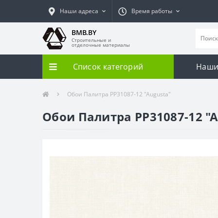
Наши адреса
Время работы
BMB.BY
Строительные и
отделочные материалы
Список категорий
Наши
Обои Палитра PP31087-12 "Augusta"
Обои Палитра PP31087-12 "A