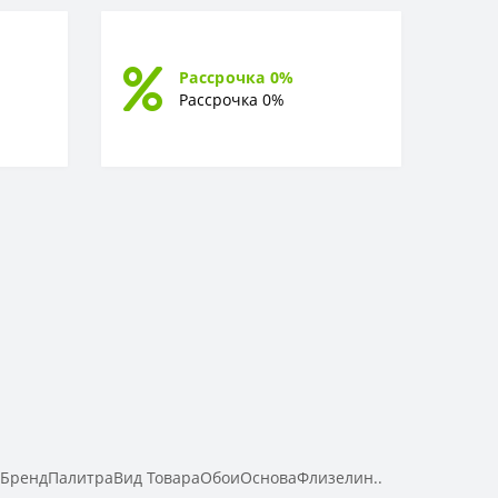
Рассрочка 0%
Рассрочка 0%
aБрендПалитраВид ТовараОбоиОсноваФлизелин..