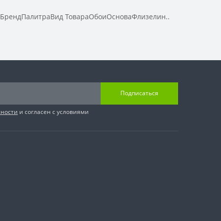
aБрендПалитраВид ТовараОбоиОсноваФлизелин..
Подписаться
сности
и согласен с условиями