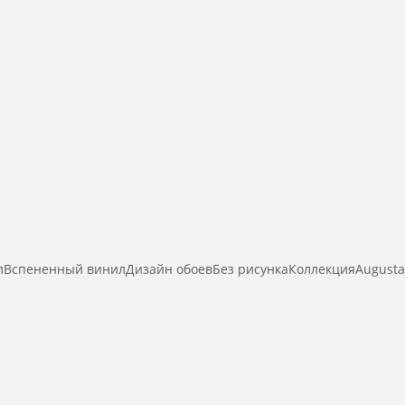
Вспененный винилДизайн обоевБез рисункаКоллекцияAugust