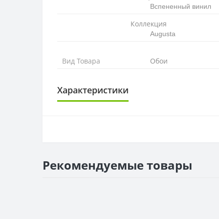
Вспененный винил
Коллекция
Augusta
Вид Товара
Обои
Характеристики
ОСНОВА
Основа
РАППОРТ
Рекомендуемые товары
Раппорт
РУЛОН
Рулон