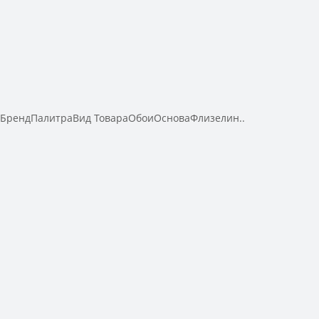
aБрендПалитраВид ТовараОбоиОсноваФлизелин..