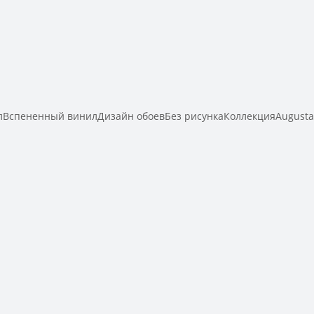
Вспененный винилДизайн обоевБез рисункаКоллекцияAugust