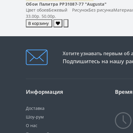
Обои Палитра PP31087-77 "Augusta"
Цвет обоевБежевый РисунокБез рисункаМатериал
33.00р.
50.00р.
В корзину
Хотите узнавать первым об 
Подпишитесь на нашу ра
Информация
Время
Доставка
Шоу-рум
О нас