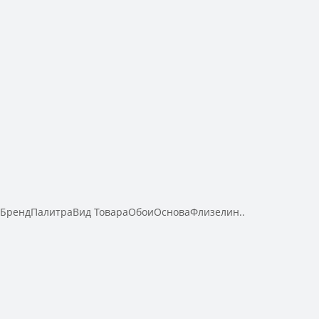
aБрендПалитраВид ТовараОбоиОсноваФлизелин..