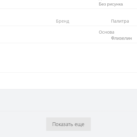
Без рисунка
Бренд
Палитра
Основа
Флизелин
Флизелиновая
0 см
Показать еще
1.06 x 10,05 м