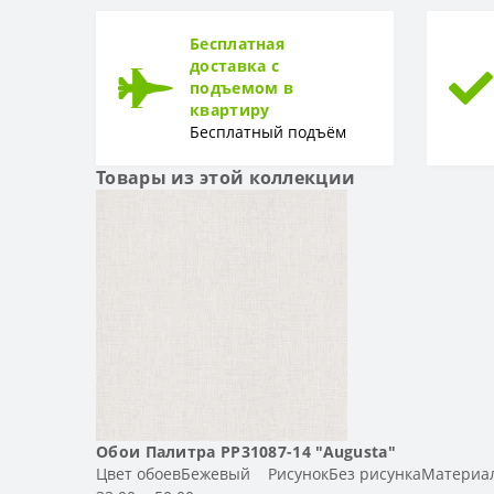
ТИП
Тип
Бесплатная
доставка с
подъемом в
квартиру
Бесплатный подъём
Товары из этой коллекции
Обои Палитра PP31087-14 "Augusta"
Цвет обоевБежевый РисунокБез рисункаМатериал