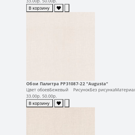
33.00р.
50.00р.
В корзину
Обои Палитра PP31087-22 "Augusta"
Цвет обоевБежевый РисунокБез рисункаМатериал
33.00р.
50.00р.
В корзину