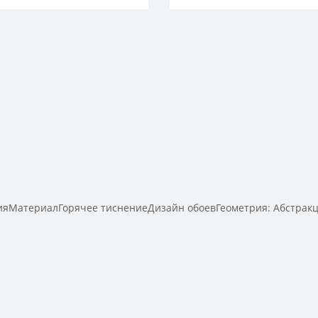
Горячее тиснение
ияМатериалГорячее тиснениеДизайн обоевГеометрия: Абстрак