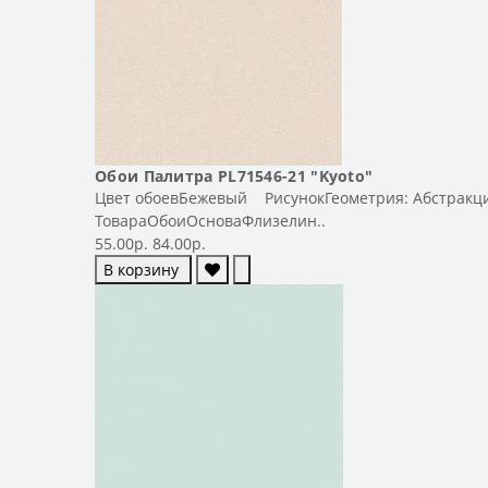
Обои Палитра PL71546-21 "Kyoto"
Цвет обоевБежевый РисунокГеометрия: Абстракц
ТовараОбоиОсноваФлизелин..
55.00р.
84.00р.
В корзину