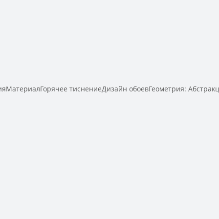
ияМатериалГорячее тиснениеДизайн обоевГеометрия: Абстрак