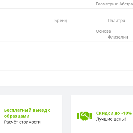
Геометрия: Абстр
Бренд
Палитра
Основа
Флизелин
Флизелиновая
64 см
Бесплатный выезд с
Скидки до -10%
образцами
Лучшие цены!
Расчёт стоимости
1,06 x 10,05 м