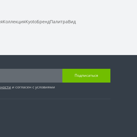
ияКоллекцияKyotoБрендПалитраВид
Подписаться
сности
и согласен с условиями