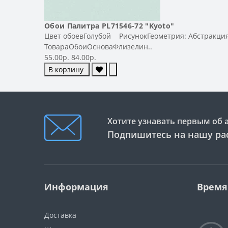
Обои Палитра PL71546-72 "Kyoto"
Цвет обоевГолубой РисунокГеометрия: Абстракци
ТовараОбоиОсноваФлизелин..
55.00р.
84.00р.
В корзину
Хотите узнавать первым об 
Подпишитесь на нашу ра
Информация
Время
Доставка