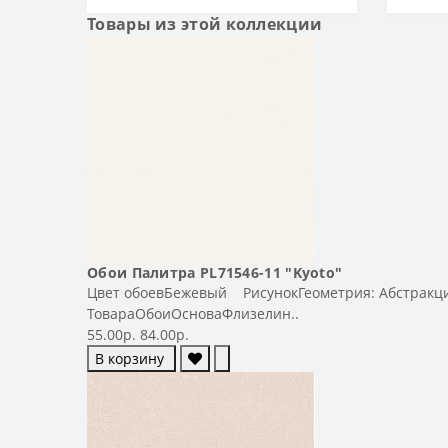
ТИП
Товары из этой коллекции
Тип
Обои Палитра PL71546-11 "Kyoto"
Цвет обоевБежевый РисунокГеометрия: Абстракц
ТовараОбоиОсноваФлизелин..
55.00р.
84.00р.
В корзину