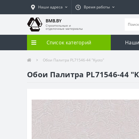
Наши адреса
Время работы
BMB.BY
Строительные и
отделочные материалы
Список категорий
Наши
Обои Палитра PL71546-44 "Kyoto"
Обои Палитра PL71546-44 "K