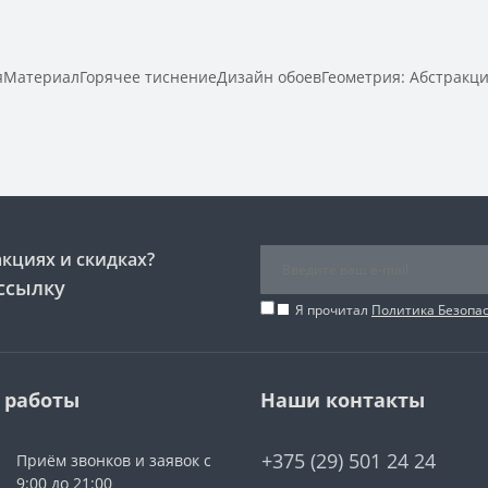
яМатериалГорячее тиснениеДизайн обоевГеометрия: Абстракц
акциях и скидках?
ссылку
Я прочитал
Политика Безопа
 работы
Наши контакты
+375 (29) 501 24 24
Приём звонков и заявок с
9:00 до 21:00