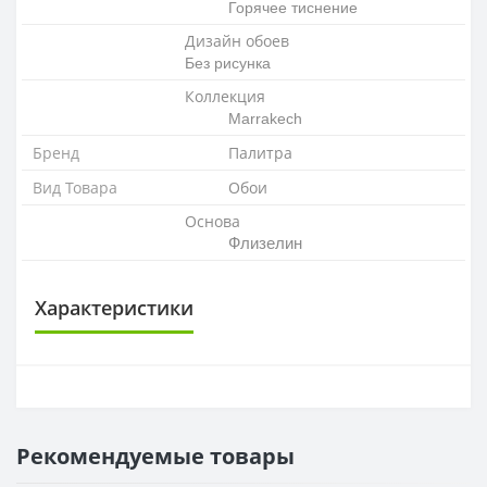
Горячее тиснение
Дизайн обоев
Без рисунка
Коллекция
Marrakech
Бренд
Палитра
Вид Товара
Обои
Основа
Флизелин
Характеристики
ОСНОВА
Основа
Флизелиновая
Рекомендуемые товары
РАППОРТ
Раппорт
0 см