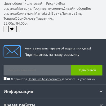
Цвет обоевФиолетовый РисунокБез
рисункаМатериалГорячее тиснениеДизайн обоевБез
рисункаКоллекцияMarrakechБрендПалитраВид
ТовараОбоиОсноваФлизелин..
55.00р.
84.00р.
Хотите узнавать первым об акциях и скидках?
Подпишитесь на нашу рассылку
Подписаться
Я прочитал
Политика Безопасности
и согласен с условиями
Информация
Время работы