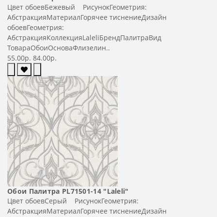
Цвет обоевБежевый РисунокГеометрия:
АбстракцияМатериалГорячее тиснениеДизайн
обоевГеометрия:
АбстракцияКоллекцияLaleliБрендПалитраВид
ТовараОбоиОсноваФлизелин..
55.00р.
84.00р.
Обои Палитра PL71501-14 "Laleli"
Цвет обоевСерый РисунокГеометрия:
АбстракцияМатериалГорячее тиснениеДизайн