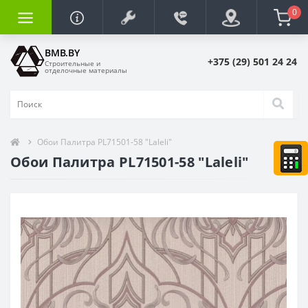
0
BMB.BY
+375 (29) 501 24 24
Строительные и
отделочные материалы
Обои Палитра PL71501-58 "Laleli"
Обои Палитра PL71501-58 "Laleli"