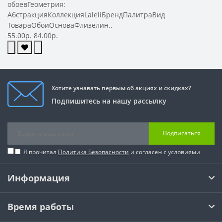
обоевГеометрия:
АбстракцияКоллекцияLaleliБрендПалитраВид
ТовараОбоиОсноваФлизелин..
55.00р.
84.00р.
Хотите узнавать первым об акциях и скидках?
Подпишитесь на нашу рассылку
Подписаться
Я прочитал
Политика Безопасности
и согласен с условиями
Информация
Время работы