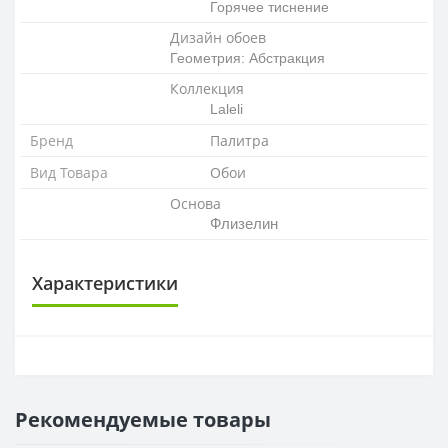
Горячее тиснение
Дизайн обоев
Геометрия: Абстракция
Коллекция
Laleli
Бренд
Палитра
Вид Товара
Обои
Основа
Флизелин
Характеристики
ОСНОВА
Основа
Флизелиновая
Рекомендуемые товары
РАППОРТ
Раппорт
64 см