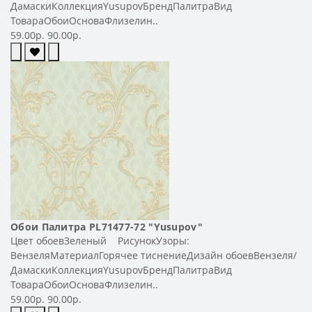
ДамаскиКоллекцияYusupovБрендПалитраВид
ТовараОбоиОсноваФлизелин..
59.00р.
90.00р.
Обои Палитра PL71477-72 "Yusupov"
Цвет обоевЗеленый РисунокУзоры:
ВензеляМатериалГорячее тиснениеДизайн обоевВензеля/
ДамаскиКоллекцияYusupovБрендПалитраВид
ТовараОбоиОсноваФлизелин..
59.00р.
90.00р.