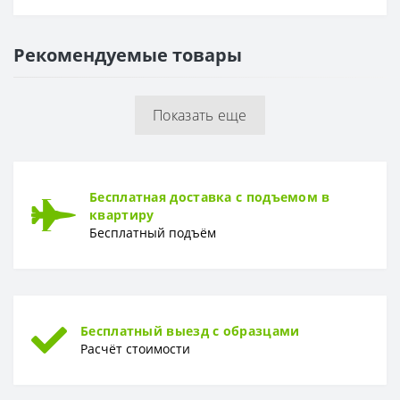
Основа
Флизелиновая
Рекомендуемые товары
РАППОРТ
Раппорт
64 см
Показать еще
РУЛОН
Рулон
1,06 x 10,05 м
ТИП
Бесплатная доставка с подъемом в
Тип
Горячее тиснение
квартиру
Бесплатный подъём
Бесплатный выезд с образцами
Расчёт стоимости