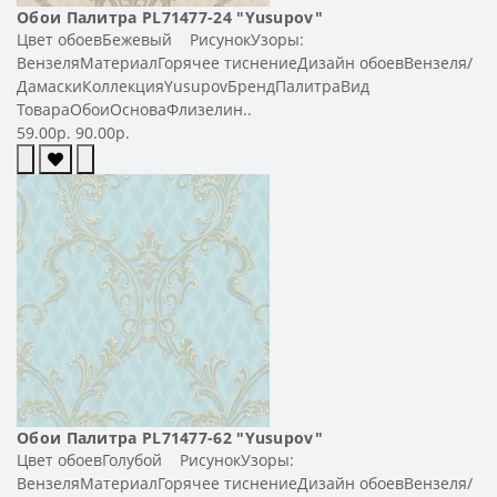
Обои Палитра PL71477-24 "Yusupov"
Цвет обоевБежевый РисунокУзоры:
ВензеляМатериалГорячее тиснениеДизайн обоевВензеля/
ДамаскиКоллекцияYusupovБрендПалитраВид
ТовараОбоиОсноваФлизелин..
59.00р.
90.00р.
Обои Палитра PL71477-62 "Yusupov"
Цвет обоевГолубой РисунокУзоры:
ВензеляМатериалГорячее тиснениеДизайн обоевВензеля/