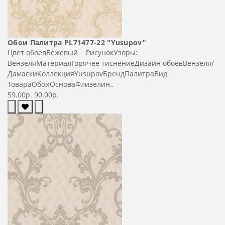
Обои Палитра PL71477-22 "Yusupov"
Цвет обоевБежевый РисунокУзоры:
ВензеляМатериалГорячее тиснениеДизайн обоевВензеля/
ДамаскиКоллекцияYusupovБрендПалитраВид
ТовараОбоиОсноваФлизелин..
59.00р.
90.00р.