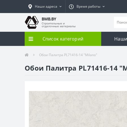
Наши адреса
Время работы
BMB.BY
Строительные и
отделочные материалы
Список категорий
Наши
Обои Палитра PL71416-14 "Milano"
Обои Палитра PL71416-14 "M