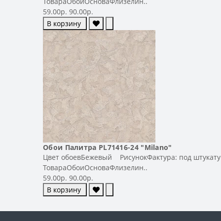
ТовараОбоиОсноваФлизелин..
59.00р.
90.00р.
В корзину
Обои Палитра PL71416-24 "Milano"
Цвет обоевБежевый РисунокФактура: под штукату
ТовараОбоиОсноваФлизелин..
59.00р.
90.00р.
В корзину