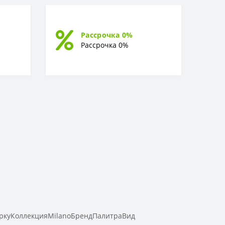
Рассрочка 0%
Рассрочка 0%
уркуКоллекцияMilanoБрендПалитраВид