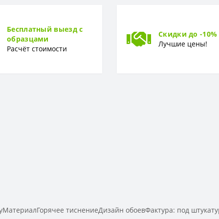
Горячее тиснение
Бесплатный выезд с
Скидки до -10%
образцами
Лучшие цены!
Расчёт стоимости
уМатериалГорячее тиснениеДизайн обоевФактура: под штукат