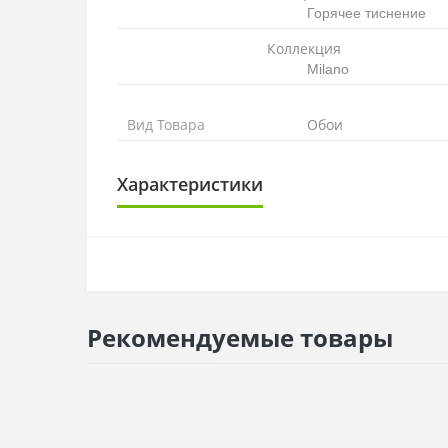
Горячее тиснение
Коллекция
Milano
Вид Товара
Обои
Характеристики
ОСНОВА
Основа
РАППОРТ
Рекомендуемые товары
Раппорт
РУЛОН
Рулон