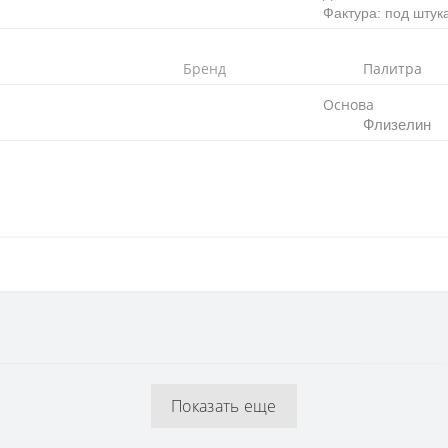
Фактура: под штук
Бренд
Палитра
Основа
Флизелин
Флизелиновая
64 см
Показать еще
1,06 x 10,05 м