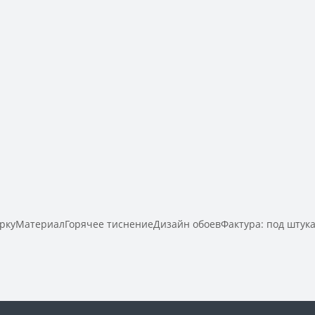
ркуМатериалГорячее тиснениеДизайн обоевФактура: под штук