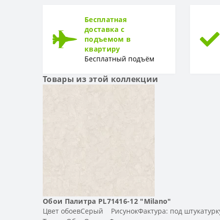
ТИП
Тип
Бесплатная
доставка с
подъемом в
квартиру
Бесплатный подъём
Товары из этой коллекции
Обои Палитра PL71416-12 "Milano"
Цвет обоевСерый РисунокФактура: под штукатурк