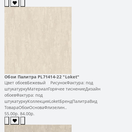
Обои Палитра PL71414-22 "Loket"
Цвет обоевБежевый РисунокФактура: под
штукатуркуМатериалГорячее тиснениеДизайн
обоевФактура: под
штукатуркуКоллекцияLoketБрендПалитраВид
ТовараОбоиОсноваФлизелин..
55.00р.
84.00р.