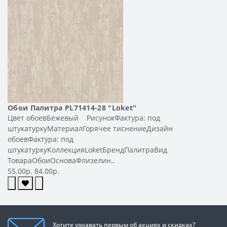
Обои Палитра PL71414-28 "Loket"
Цвет обоевБежевый РисунокФактура: под
штукатуркуМатериалГорячее тиснениеДизайн
обоевФактура: под
штукатуркуКоллекцияLoketБрендПалитраВид
ТовараОбоиОсноваФлизелин..
55.00р.
84.00р.
Хотите узнавать первым об акциях и скидках?