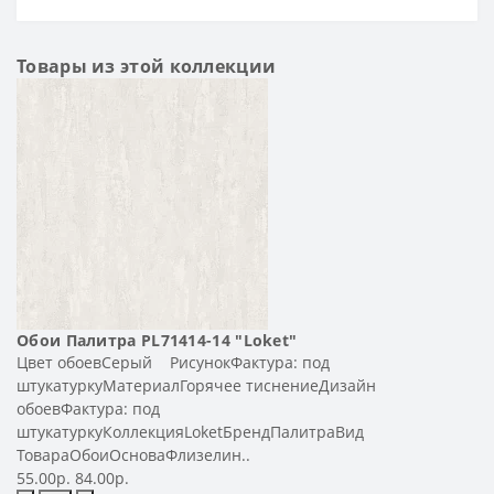
Товары из этой коллекции
Обои Палитра PL71414-14 "Loket"
Цвет обоевСерый РисунокФактура: под
штукатуркуМатериалГорячее тиснениеДизайн
обоевФактура: под
штукатуркуКоллекцияLoketБрендПалитраВид
ТовараОбоиОсноваФлизелин..
55.00р.
84.00р.