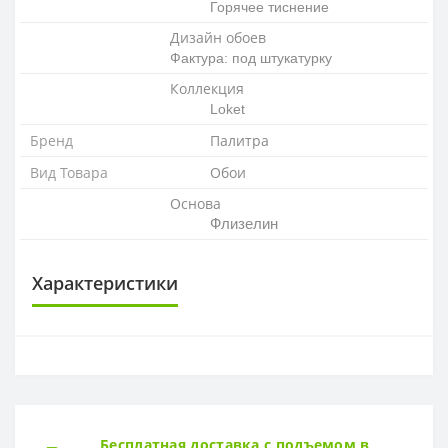
Горячее тиснение
Дизайн обоев
Фактура: под штукатурку
Коллекция
Loket
Бренд
Палитра
Вид Товара
Обои
Основа
Флизелин
Характеристики
ОСНОВА
Основа
Флизелиновая
РАППОРТ
Бесплатная доставка с подъемом в
Раппорт
64 см