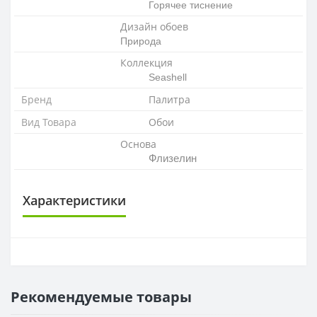
Горячее тиснение
Дизайн обоев
Природа
Коллекция
Seashell
Бренд
Палитра
Вид Товара
Обои
Основа
Флизелин
Характеристики
ОСНОВА
Основа
Флизелиновая
Рекомендуемые товары
РАППОРТ
Раппорт
16 см