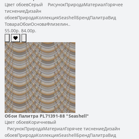
Цвет обоевСерый РисунокПриродаМатериалГорячее
тиснениеДизайн
обоевПриродаКоллекцияSeashellБрендПалитраВид
ТовараОбоиОсноваФлизелин..
55.00р.
84.00р.
Обои Палитра PL71391-88 "Seashell"
Цвет обоевКоричневый
РисунокПриродаМатериалГорячее тиснениеДизайн
обоевПриродаКоллекцияSeashellБрендПалитраВид