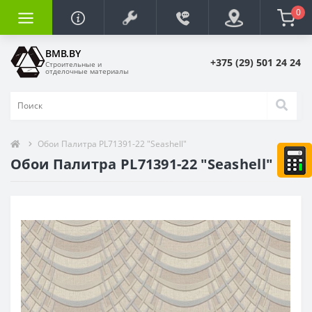
0
BMB.BY
+375 (29) 501 24 24
Строительные и
отделочные материалы
Обои Палитра PL71391-22 "Seashell"
Обои Палитра PL71391-22 "Seashell"