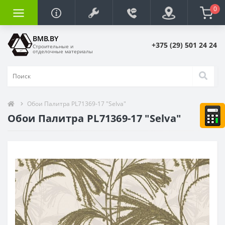
0
BMB.BY
+375 (29) 501 24 24
Строительные и
отделочные материалы
Обои Палитра PL71369-17 "Selva"
Обои Палитра PL71369-17 "Selva"