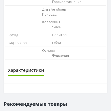
Горячее тиснение
Дизайн обоев
Природа
Коллекция
Selva
Бренд
Палитра
Вид Товара
Обои
Основа
Флизелин
Характеристики
ОСНОВА
Основа
Флизелиновая
Рекомендуемые товары
РАППОРТ
Раппорт
64 см