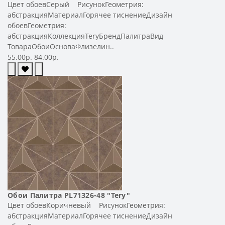
Цвет обоевСерый РисунокГеометрия:
абстракцияМатериалГорячее тиснениеДизайн
обоевГеометрия:
абстракцияКоллекцияTeryБрендПалитраВид
ТовараОбоиОсноваФлизелин..
55.00р.
84.00р.
Обои Палитра PL71326-48 "Tery"
Цвет обоевКоричневый РисунокГеометрия:
абстракцияМатериалГорячее тиснениеДизайн