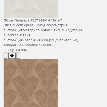
Обои Палитра PL71326-14 "Tery"
Цвет обоевСерый РисунокГеометрия:
абстракцияМатериалГорячее тиснениеДизайн
обоевГеометрия:
абстракцияКоллекцияTeryБрендПалитраВид
ТовараОбоиОсноваФлизелин..
55.00р.
84.00р.