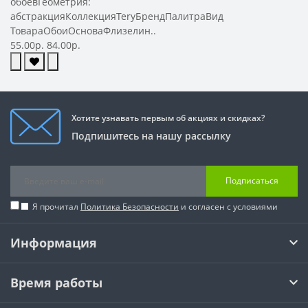
обоевГеометрия:
абстракцияКоллекцияTeryБрендПалитраВид
ТовараОбоиОсноваФлизелин..
55.00р.
84.00р.
Хотите узнавать первым об акциях и скидках?
Подпишитесь на нашу рассылку
Подписаться
Я прочитал
Политика Безопасности
и согласен с условиями
Информация
Время работы