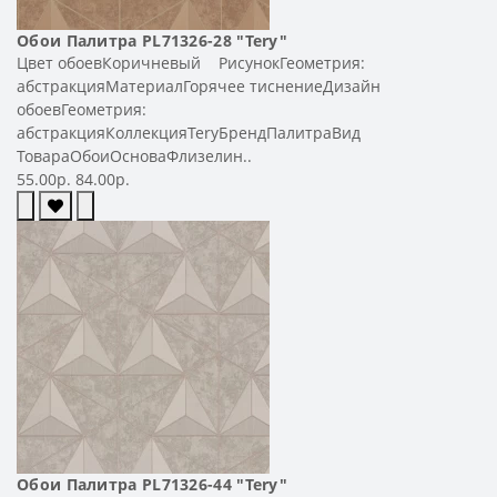
Обои Палитра PL71326-28 "Tery"
Цвет обоевКоричневый РисунокГеометрия:
абстракцияМатериалГорячее тиснениеДизайн
обоевГеометрия:
абстракцияКоллекцияTeryБрендПалитраВид
ТовараОбоиОсноваФлизелин..
55.00р.
84.00р.
Обои Палитра PL71326-44 "Tery"