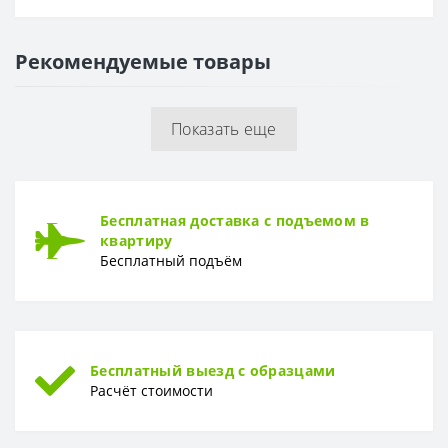
Основа
Флизелиновая
Рекомендуемые товары
РАППОРТ
Раппорт
32 см
Показать еще
РУЛОН
Рулон
1,06 x 10,05 м
ТИП
Бесплатная доставка с подъемом в
Тип
Горячее тиснение
квартиру
Бесплатный подъём
Бесплатный выезд с образцами
Расчёт стоимости