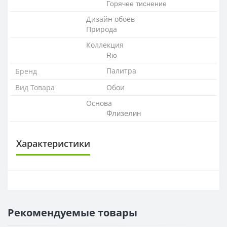
Горячее тиснение
Дизайн обоев
Природа
Коллекция
Rio
Палитра
Бренд
Вид Товара
Обои
Основа
Флизелин
Характеристики
ОСНОВА
Основа
Флизелиновая
Рекомендуемые товары
РАППОРТ
Раппорт
64 см