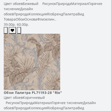
Цвет обоевБежевый РисунокПриродаМатериалГорячее
тиснениеДизайн
обоевПриродаКоллекцияRioБрендПалитраВид
ТовараОбоиОсноваФлизелин..
39.00р.
60.00р.
Обои Палитра PL71193-28 "Rio"
Цвет обоевКоричневый
РисунокПриродаМатериалГорячее тиснениеДизайн
обоевПриродаКоллекцияRioБрендПалитраВид