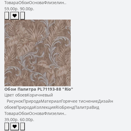
ТовараОбоиОсноваФлизелин..
59.00р.
90.00р.
Обои Палитра PL71193-88 "Rio"
Цвет обоевКоричневый
РисунокПриродаМатериалГорячее тиснениеДизайн
обоевПриродаКоллекцияRioБрендПалитраВид
ТовараОбоиОсноваФлизелин..
39.00р.
60.00р.