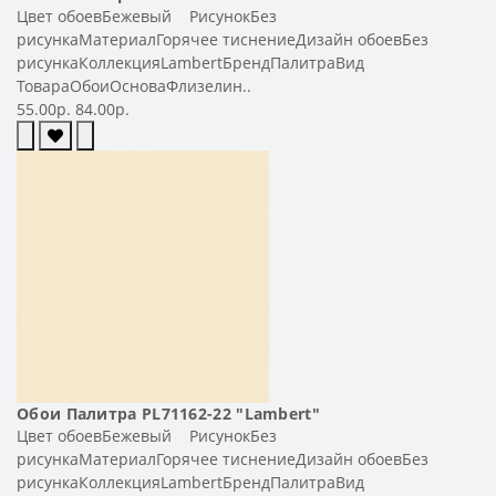
Цвет обоевБежевый РисунокБез
рисункаМатериалГорячее тиснениеДизайн обоевБез
рисункаКоллекцияLambertБрендПалитраВид
ТовараОбоиОсноваФлизелин..
55.00р.
84.00р.
Обои Палитра PL71162-22 "Lambert"
Цвет обоевБежевый РисунокБез
рисункаМатериалГорячее тиснениеДизайн обоевБез
рисункаКоллекцияLambertБрендПалитраВид