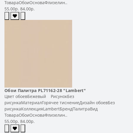
ТовараОбоиОсноваФлизелин..
55.00р.
84.00р.
Обои Палитра PL71162-28 "Lambert"
Цвет обоевБежевый РисунокБез
рисункаМатериалГорячее тиснениеДизайн обоевБез
рисункаКоллекцияLambertБрендПалитраВид
ТовараОбоиОсноваФлизелин..
55.00р.
84.00р.