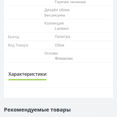
Горячее тиснение
Дизайн обоев
Без рисунка
Коллекция
Lambert
Палитра
Бренд
Вид Товара
Обои
Основа
Флизелин
Характеристики
ОСНОВА
Основа
Флизелиновая
Рекомендуемые товары
РАППОРТ
Раппорт
21 см