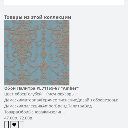
Товары из этой коллекции
Обои Палитра PL71159-67 "Amber"
Цвет обоевГолубой РисунокУзоры:
ДамаскиМатериалГорячее тиснениеДизайн обоевУзоры:
ДамаскиКоллекцияAmberБрендПалитраВид
ТовараОбоиОсноваФлизелин..
47.00р.
72.00р.