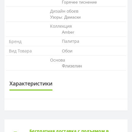
Горячее тиснение
Дизайн обоев
Узоры: Дамаски
Коллекция
Amber
Палитра
Бренд
Вид Товара
Обои
Основа
Флизелин
Характеристики
ОСНОВА
Основа
Флизелиновая
РАППОРТ
Бесплатная доставка с подъемом в
Раппорт
64 см