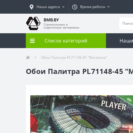
Наши адреса
Время работы
BMB.BY
Строительные и
отделочные материалы
Список категорий
Наши
Обои Палитра PL71148-45 "Marakana"
Обои Палитра PL71148-45 "