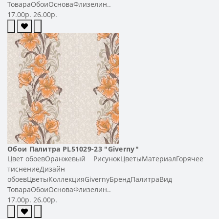
ТовараОбоиОсноваФлизелин..
17.00р.
26.00р.
Обои Палитра PL51029-23 "Giverny"
Цвет обоевОранжевый РисунокЦветыМатериалГорячее
тиснениеДизайн
обоевЦветыКоллекцияGivernyБрендПалитраВид
ТовараОбоиОсноваФлизелин..
17.00р.
26.00р.