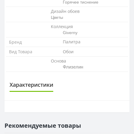
Горячее тиснение
Дизайн обоев
Цветы
Коллекция
Giverny
Палитра
Бренд
Вид Товара
Обои
Основа
Флизелин
Характеристики
ОСНОВА
Основа
Флизелиновая
Рекомендуемые товары
РАППОРТ
Раппорт
64 см