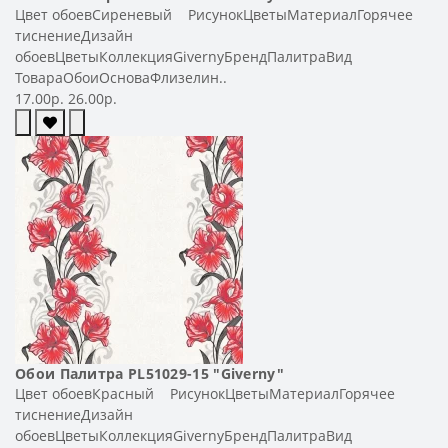
Цвет обоевСиреневый РисунокЦветыМатериалГорячее
тиснениеДизайн
обоевЦветыКоллекцияGivernyБрендПалитраВид
ТовараОбоиОсноваФлизелин..
17.00р.
26.00р.
Обои Палитра PL51029-15 "Giverny"
Цвет обоевКрасный РисунокЦветыМатериалГорячее
тиснениеДизайн
обоевЦветыКоллекцияGivernyБрендПалитраВид