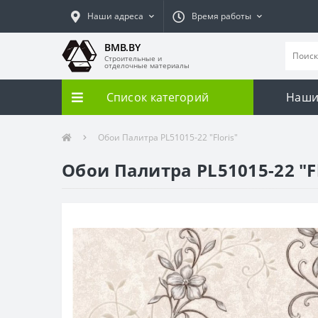
Наши адреса
Время работы
BMB.BY
Строительные и
отделочные материалы
Список категорий
Наши
Обои Палитра PL51015-22 "Floris"
Обои Палитра PL51015-22 "Fl