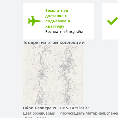
ТИП
Тип
Бесплатная
доставка с
подъемом в
квартиру
Бесплатный подъём
Товары из этой коллекции
Обои Палитра PL51015-14 "Floris"
Цвет обоевСерый РисунокЦветыМатериалВспенен