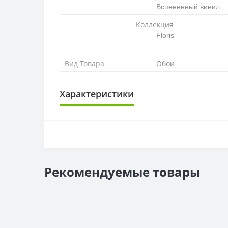
Вспененный винил
Коллекция
Floris
Вид Товара
Обои
Характеристики
ОСНОВА
Основа
РАППОРТ
Рекомендуемые товары
Раппорт
РУЛОН
Рулон