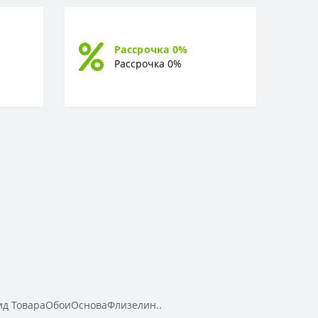
Рассрочка 0%
Рассрочка 0%
д ТовараОбоиОсноваФлизелин..