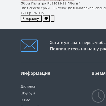
Обои Палитра PL51015-58 "Floris"
Цвет обоевСерый РисунокЦветыМатериалВспенен
17.00р.
26.00р.
В корзину
Хотите узнавать первым об 
Подпишитесь на нашу ра
Информация
Время
Доставка
Шоу-рум
О нас