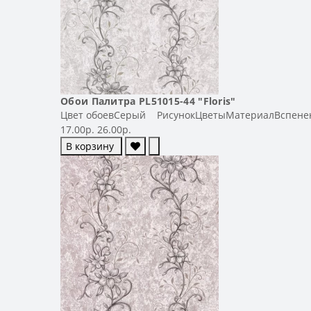
Обои Палитра PL51015-44 "Floris"
Цвет обоевСерый РисунокЦветыМатериалВспенен
17.00р.
26.00р.
В корзину