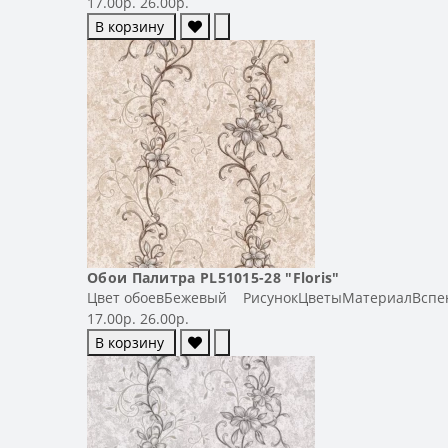
17.00р.
26.00р.
В корзину
Обои Палитра PL51015-28 "Floris"
Цвет обоевБежевый РисунокЦветыМатериалВспен
17.00р.
26.00р.
В корзину