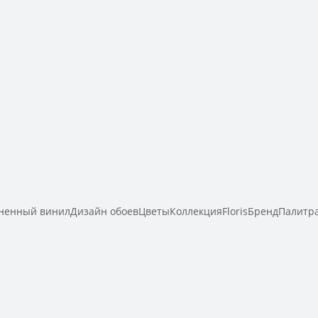
енный винилДизайн обоевЦветыКоллекцияFlorisБрендПалитра