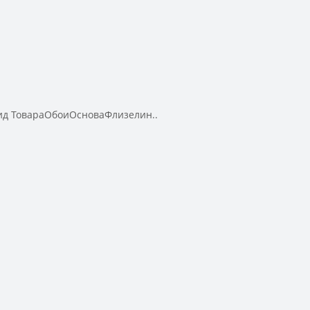
д ТовараОбоиОсноваФлизелин..