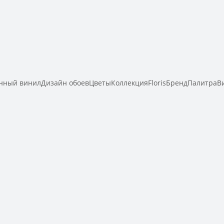
ный винилДизайн обоевЦветыКоллекцияFlorisБрендПалитраВи