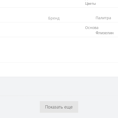
Цветы
Палитра
Бренд
Основа
Флизелин
Флизелиновая
64 см
Показать еще
0,53 x 10,05 м