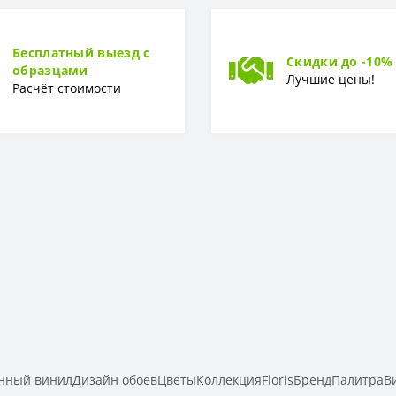
Горячее тиснение
Бесплатный выезд с
Скидки до -10%
образцами
Лучшие цены!
Расчёт стоимости
ный винилДизайн обоевЦветыКоллекцияFlorisБрендПалитраВи