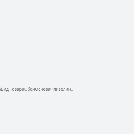
Вид ТовараОбоиОсноваФлизелин..