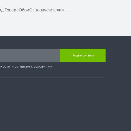
д ТовараОбоиОсноваФлизелин..
Подписаться
сности
и согласен с условиями