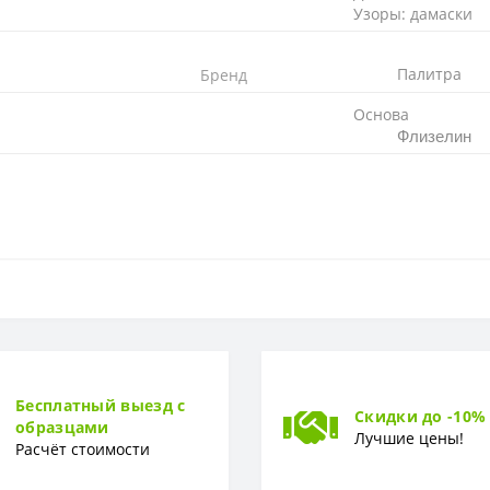
Узоры: дамаски
Палитра
Бренд
Основа
Флизелин
Флизелиновая
32 см
Бесплатный выезд с
Скидки до -10%
образцами
Лучшие цены!
Расчёт стоимости
0,53 x 10,05 м