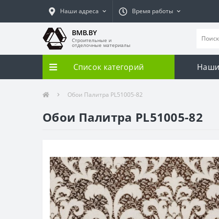
Наши адреса
Время работы
BMB.BY
Строительные и
отделочные материалы
Список категорий
Наши
Обои Палитра PL51005-82
Обои Палитра PL51005-82