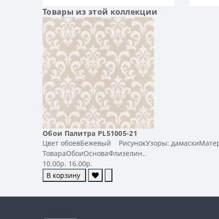
ТИП
Товары из этой коллекции
Тип
Обои Палитра PL51005-21
Цвет обоевБежевый РисунокУзоры: дамаскиМате
ТовараОбоиОсноваФлизелин..
10.00р.
16.00р.
В корзину