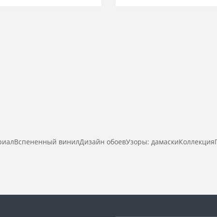
Горячее тиснение
риалВспененный винилДизайн обоевУзоры: дамаскиКоллекци