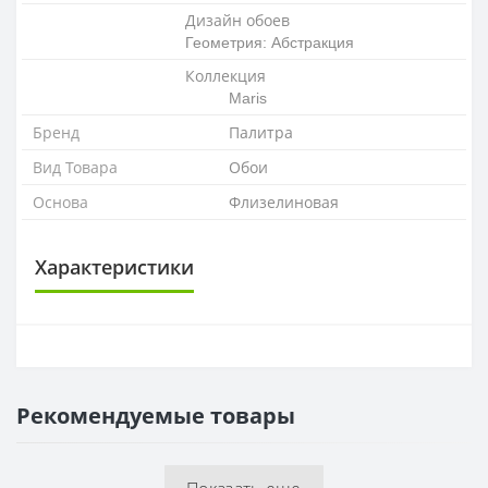
Дизайн обоев
Геометрия: Абстракция
Коллекция
Maris
Бренд
Палитра
Вид Товара
Обои
Основа
Флизелиновая
Характеристики
ОСНОВА
Основа
Флизелиновая
Рекомендуемые товары
РАППОРТ
Раппорт
64 см