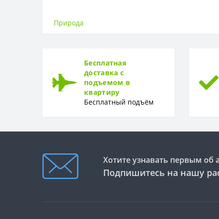
ОСНОВА
Основа
Природа
РАППОРТ
Раппорт
Бесплатная
РУЛОН
доставка с
подъемом в
Рулон
квартиру
Бесплатный подъём
ТИП
Тип
Хотите узнавать первым об 
Подпишитесь на нашу ра