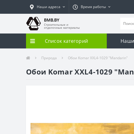
Наши адреса
Время работы
BMB.BY
Строительные и
отделочные материалы
Список категорий
Наши
Природа
Обои Komar XXL4-1029 "Mandarin"
Обои Komar XXL4-1029 "Man