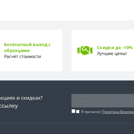
Флизелиновая
0 см
Бесплатный выезд с
Скидки до -10%
образцами
368 x 248 см
Лучшие цены!
Расчёт стоимости
Фотообои
акциях и скидках?
ссылку
Я прочитал
Политика Безопа