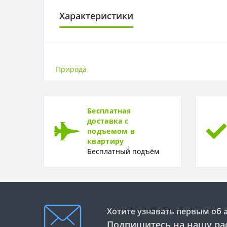
Характеристики
ОСНОВА
Основа
Природа
РАППОРТ
Раппорт
Бесплатная
РУЛОН
доставка с
подъемом в
Рулон
квартиру
Бесплатный подъём
ТИП
Тип
Хотите узнавать первым об 
Подпишитесь на нашу ра