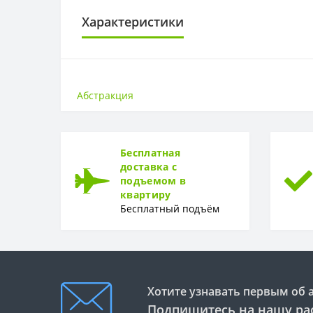
Характеристики
ОСНОВА
Основа
Абстракция
РАППОРТ
Раппорт
Бесплатная
РУЛОН
доставка с
подъемом в
Рулон
квартиру
Бесплатный подъём
ТИП
Тип
Хотите узнавать первым об 
Подпишитесь на нашу ра