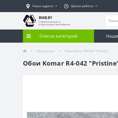
Наши адреса
Время работы
BMB.BY
Строительные и
отделочные материалы
Список категорий
Наши
Абстракция
Обои Komar R4-042 "Pristine"
Обои Komar R4-042 "Pristine