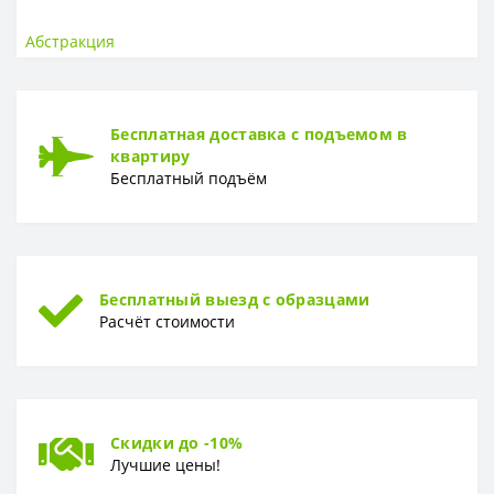
ОСНОВА
Основа
Флизелиновая
Абстракция
РАППОРТ
Раппорт
0 см
Бесплатная доставка с подъемом в
квартиру
РУЛОН
Бесплатный подъём
Рулон
400 x 280 см
ТИП
Тип
Фотообои
Бесплатный выезд с образцами
Расчёт стоимости
Скидки до -10%
Лучшие цены!