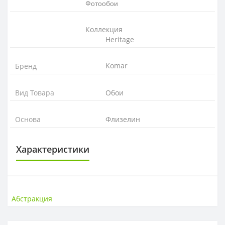
Фотообои
Коллекция
Heritage
Komar
Бренд
Вид Товара
Обои
Основа
Флизелин
Характеристики
ОСНОВА
Основа
Флизелиновая
Абстракция
РАППОРТ