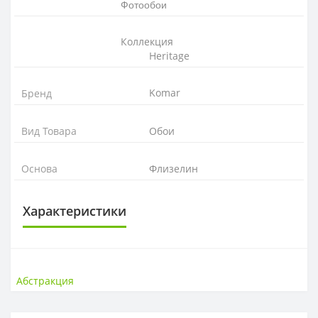
Фотообои
Коллекция
Heritage
Komar
Бренд
Вид Товара
Обои
Основа
Флизелин
Характеристики
ОСНОВА
Основа
Флизелиновая
Абстракция
РАППОРТ