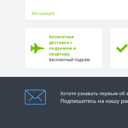
ОСНОВА
Основа
Абстракция
РАППОРТ
Раппорт
Бесплатная
РУЛОН
доставка с
подъемом в
Рулон
квартиру
Бесплатный подъём
ТИП
Тип
Хотите узнавать первым об 
Подпишитесь на нашу ра