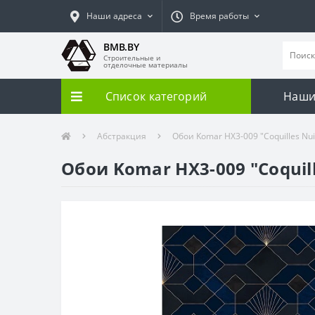
Наши адреса
Время работы
BMB.BY
Строительные и
отделочные материалы
Список категорий
Наши
Абстракция
Обои Komar HX3-009 "Coquilles Nui
Обои Komar HX3-009 "Coquill