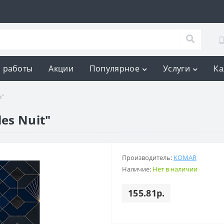
 работы
Акции
Популярное
Услуги
Ка
t"
es Nuit"
Производитель:
KOMAR
Наличие:
Нет в наличии
155.81р.