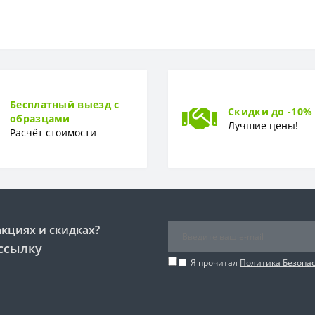
Флизелиновая
0 см
Бесплатный выезд с
Скидки до -10%
образцами
150 x 280 см
Лучшие цены!
Расчёт стоимости
Фотообои
акциях и скидках?
ссылку
Я прочитал
Политика Безопа