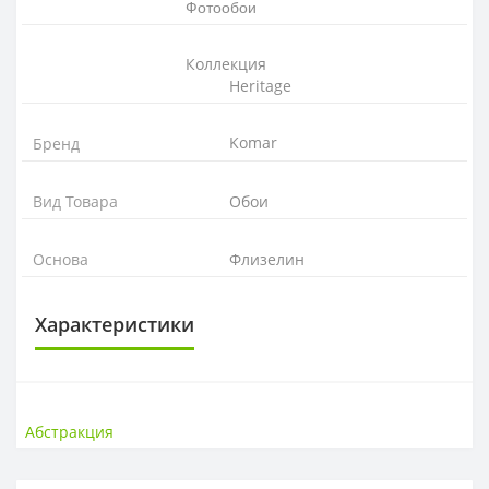
Фотообои
Коллекция
Heritage
Komar
Бренд
Вид Товара
Обои
Основа
Флизелин
Характеристики
ОСНОВА
Основа
Флизелиновая
Абстракция
РАППОРТ