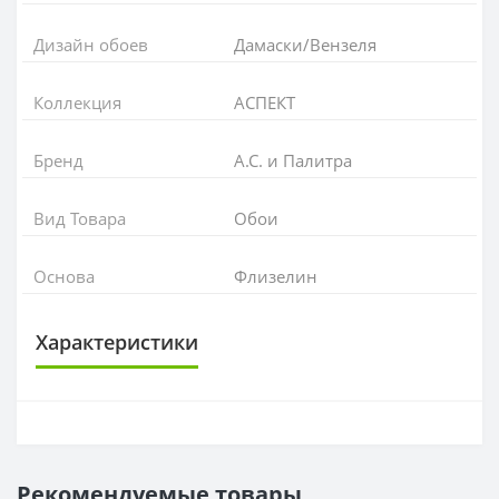
Дизайн обоев
Дамаски/Вензеля
Коллекция
АСПЕКТ
Бренд
А.С. и Палитра
Вид Товара
Обои
Основа
Флизелин
Характеристики
ОСНОВА
Основа
Флизелиновая
Рекомендуемые товары
РАППОРТ