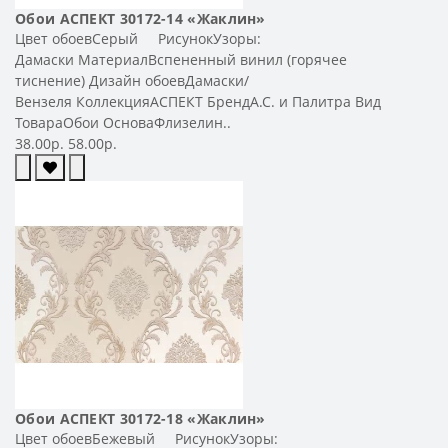
Обои АСПЕКТ 30172-14 «Жаклин»
Цвет обоевСерый РисунокУзоры:
Дамаски МатериалВспененный винил (горячее
тиснение) Дизайн обоевДамаски/
Вензеля КоллекцияАСПЕКТ БрендА.С. и Палитра Вид
ТовараОбои ОсноваФлизелин..
38.00р.
58.00р.
Обои АСПЕКТ 30172-18 «Жаклин»
Цвет обоевБежевый РисунокУзоры: