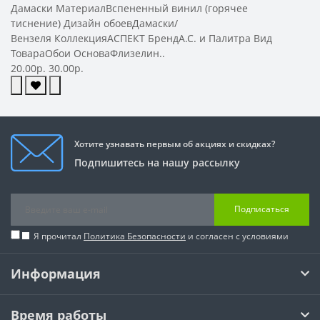
Дамаски МатериалВспененный винил (горячее
тиснение) Дизайн обоевДамаски/
Вензеля КоллекцияАСПЕКТ БрендА.С. и Палитра Вид
ТовараОбои ОсноваФлизелин..
20.00р.
30.00р.
Хотите узнавать первым об акциях и скидках?
Подпишитесь на нашу рассылку
Подписаться
Я прочитал
Политика Безопасности
и согласен с условиями
Информация
Время работы