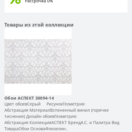
Рассрочка 0%
Товары из этой коллекции
Обои АСПЕКТ 30094-14
Цвет обоевСерый РисунокГеометрия:
Абстракция МатериалВспененный винил (горячее
тиснение) Дизайн обоевГеометрия:
Абстракция КоллекцияАСПЕКТ БрендА.С. и Палитра Вид
ТовараОбои ОсноваФлизелин..