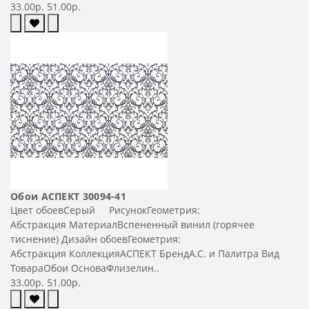
33.00р.
51.00р.
Обои АСПЕКТ 30094-41
Цвет обоевСерый РисунокГеометрия:
Абстракция МатериалВспененный винил (горячее
тиснение) Дизайн обоевГеометрия:
Абстракция КоллекцияАСПЕКТ БрендА.С. и Палитра Вид
ТовараОбои ОсноваФлизелин..
33.00р.
51.00р.