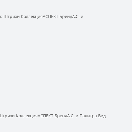
: Штрихи КоллекцияАСПЕКТ БрендА.С. и
трихи КоллекцияАСПЕКТ БрендА.С. и Палитра Вид