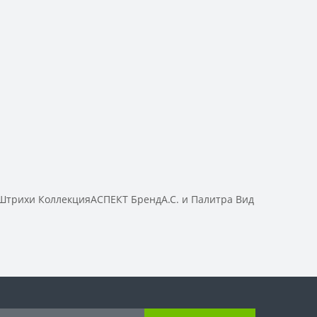
трихи КоллекцияАСПЕКТ БрендА.С. и Палитра Вид