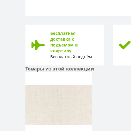
ОСНОВА
Основа
РАППОРТ
Раппорт
Бесплатная
доставка с
РУЛОН
подъемом в
квартиру
Рулон
Бесплатный подъём
ТИП
Товары из этой коллекции
Тип