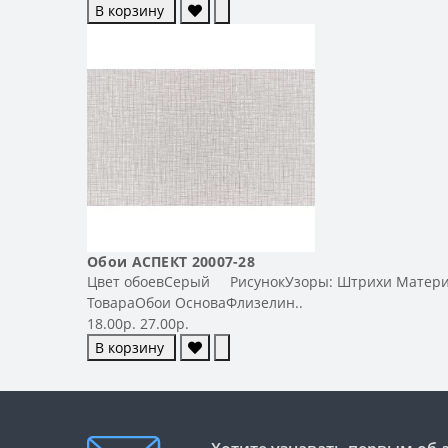
В корзину
Обои АСПЕКТ 20007-28
Цвет обоевСерый РисунокУзоры: Штрихи Материал
ТовараОбои ОсноваФлизелин..
18.00р.
27.00р.
В корзину