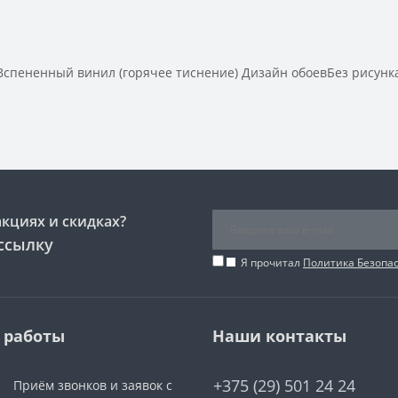
пененный винил (горячее тиснение) Дизайн обоевБез рисунка
акциях и скидках?
ссылку
Я прочитал
Политика Безопа
 работы
Наши контакты
+375 (29) 501 24 24
Приём звонков и заявок с