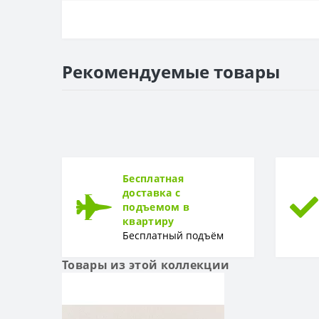
ОСНОВА
Основа
РАППОРТ
Рекомендуемые товары
Раппорт
РУЛОН
Рулон
ТИП
Тип
Бесплатная
доставка с
подъемом в
квартиру
Бесплатный подъём
Товары из этой коллекции