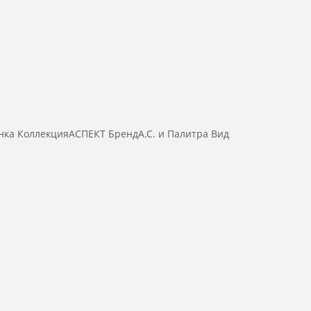
ка КоллекцияАСПЕКТ БрендА.С. и Палитра Вид