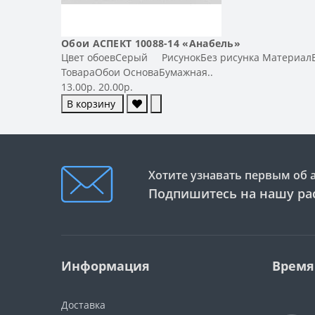
Обои АСПЕКТ 10088-14 «Анабель»
Цвет обоевСерый РисунокБез рисунка МатериалВс
ТовараОбои ОсноваБумажная..
13.00р.
20.00р.
В корзину
Хотите узнавать первым об 
Подпишитесь на нашу ра
Информация
Время
Доставка