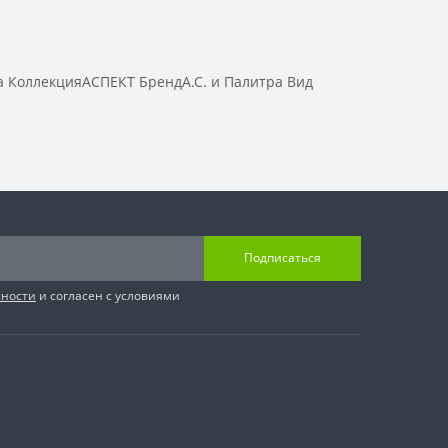
 КоллекцияАСПЕКТ БрендА.С. и Палитра Вид
Подписаться
сности
и согласен с условиями