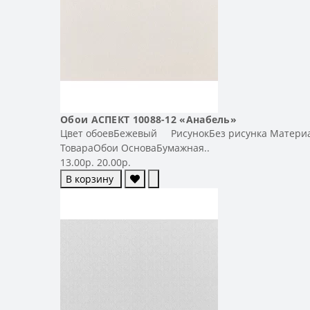
Обои АСПЕКТ 10088-12 «Анабель»
Цвет обоевБежевый РисунокБез рисунка Материал
ТовараОбои ОсноваБумажная..
13.00р.
20.00р.
В корзину