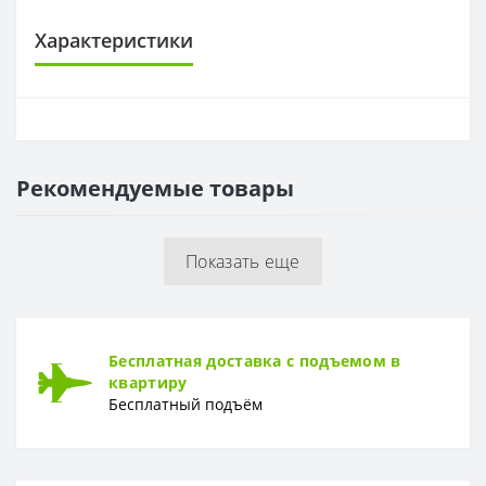
Характеристики
ОСНОВА
Основа
Бумажная
Рекомендуемые товары
РАППОРТ
Раппорт
32 см
Показать еще
РУЛОН
Рулон
0,53 x 10,05 м
ТИП
Бесплатная доставка с подъемом в
Тип
Вспененный винил
квартиру
Бесплатный подъём