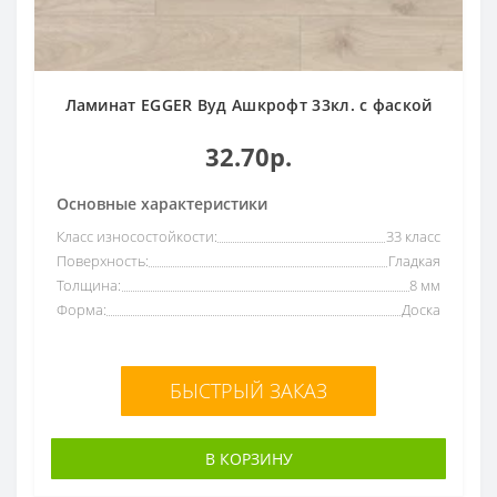
Гладкая
161
Все
7мм
8
8мм
150
Ламинат EGGER Вуд Ашкрофт 33кл. с фаской
10мм
16
32.70р.
12мм
6
Основные характеристики
Класс износостойкости:
33 класс
Поверхность:
Гладкая
Толщина:
8 мм
Форма:
Доска
БЫСТРЫЙ ЗАКАЗ
В КОРЗИНУ