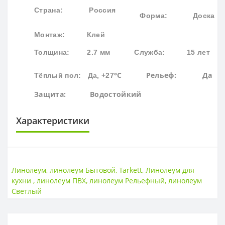
Страна: Россия
Форма:
Доска
Монтаж: Клей
Толщина: 2.7 мм
Служба: 15 лет
°С
Рельеф: Да
Тёплый пол: Да, +27
Защита:
Водостойк
ий
Характеристики
ОСНОВА
Основа
Вспененная
Линолеум
,
линолеум Бытовой
,
Tarkett
,
Линолеум для
кухни
,
линолеум ПВХ
,
линолеум Рельефный
,
линолеум
ПОВЕРХНОСТЬ
Светлый
Поверхность
Гладкая
ТОЛЩИНА