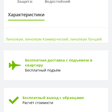
Защита:
Водостойк
ий
Характеристики
ОСНОВА
Основа
ПВХ
Линолеум
,
линолеум Коммерческий
,
линолеум Лучший
ПОВЕРХНОСТЬ
Поверхность
Гладкая
Бесплатная доставка с подъемом в
квартиру
ТОЛЩИНА
Бесплатный подъём
Толщина
1,8 мм
ТОЛЩИНА ЗАЩИТНОГО СЛОЯ
Толщина защитного слоя
0,70 мм
Бесплатный выезд с образцами
УСТОЙЧИВОСТЬ К ВОЗДЕЙСТВИЮ МЕБЕЛИ
Расчёт стоимости
Устойчивость к воздействию мебели
Высокая