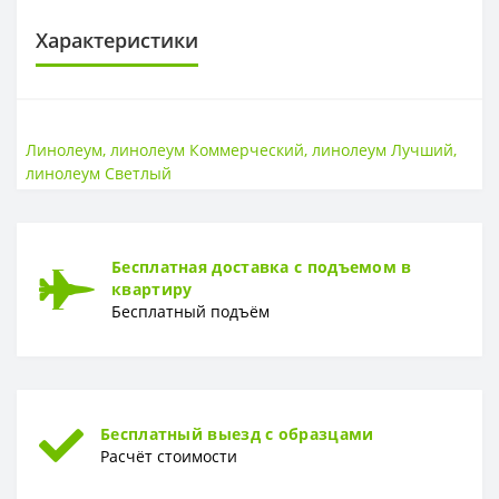
Характеристики
КЛАСС
Пожаростойкость
КМ2
Линолеум
,
линолеум Коммерческий
,
линолеум Лучший
,
линолеум Светлый
ОСНОВА
Основа
Каландровая
ТОЛЩИНА
Бесплатная доставка с подъемом в
квартиру
Толщина
2 мм
Бесплатный подъём
ТОЛЩИНА ЗАЩИТНОГО СЛОЯ
Толщина защитного слоя
0,4 мм
УСТОЙЧИВОСТЬ К ВОЗДЕЙСТВИЮ МЕБЕЛИ
Бесплатный выезд с образцами
Устойчивость к воздействию мебели
Высокая
Расчёт стоимости