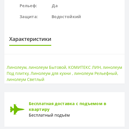
Рельеф: Да
Защита:
Водостойк
ий
Характеристики
ОСНОВА
Основа
Текстиль
Линолеум
,
линолеум Бытовой
,
КОМИТЕКС ЛИН
,
линолеум
Под плитку
,
Линолеум для кухни
,
линолеум Рельефный
,
ПОВЕРХНОСТЬ
линолеум Светлый
Поверхность
Гладкая
ТОЛЩИНА
Бесплатная доставка с подъемом в
Толщина
3 мм
квартиру
Бесплатный подъём
ТОЛЩИНА ЗАЩИТНОГО СЛОЯ
Толщина защитного слоя
0,2 мм