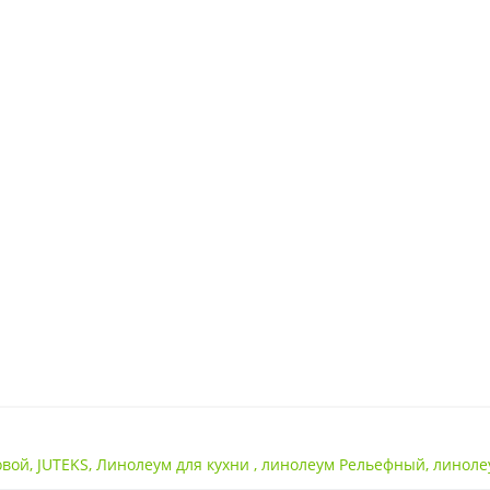
Пена+Текстильная
овой
,
JUTEKS
,
Линолеум для кухни
,
линолеум Рельефный
,
линоле