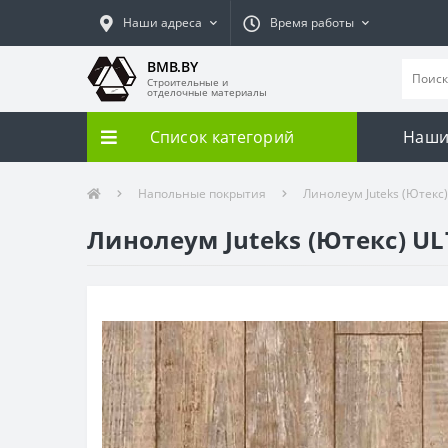
Наши адреса
Время работы
BMB.BY
Строительные и
отделочные материалы
Список категорий
Наши
Напольные покрытия
Линолеум Juteks (Ютекс)
Линолеум Juteks (Ютекс) UL