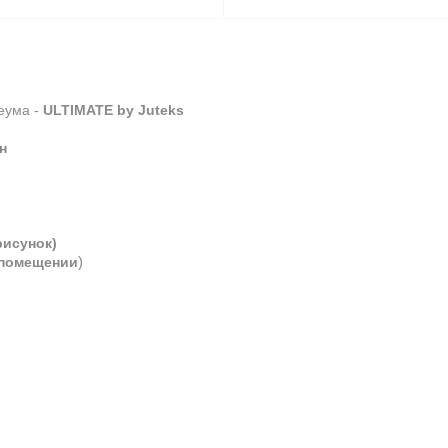
еума -
ULTIMATE
by Juteks
н
рисунок)
)
 помещении