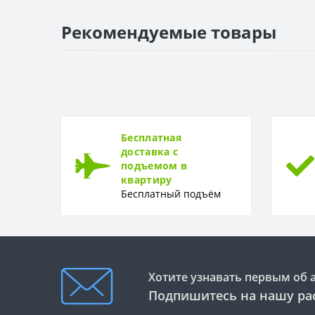
ПОВЕРХНОСТЬ
Поверхность
Рекомендуемые товары
ТОЛЩИНА
Толщина
ТОЛЩИНА ЗАЩИТНОГО СЛОЯ
Толщина защитного слоя
Бесплатная
ФОРМА
доставка с
подъемом в
Форма
квартиру
Бесплатный подъём
Хотите узнавать первым об 
Подпишитесь на нашу ра