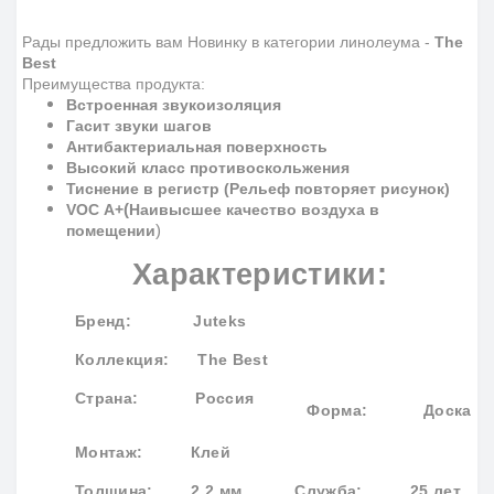
Рады предложить вам Новинку в категории линолеума -
The
Best
Преимущества продукта:
Встроенная звукоизоляция
Гасит звуки шагов
Антибактериальная поверхность
Высокий класс противоскольжения
Тиснение в регистр (Рельеф повторяет рисунок)
(
VOC
A
+
Наивысшее качество воздуха в
)
помещении
Характеристики:
Бренд
: Juteks
Коллекция
: The Best
Страна: Россия
Форма:
Доска
Монтаж: Клей
Толщина: 2.2 мм
Служба: 25 лет