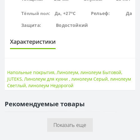
°С
Рельеф: Да
Тёплый пол: Да, +27
Защита:
Водостойк
ий
Характеристики
ОСНОВА
Основа
Двойная
Напольные покрытия
,
Линолеум
,
линолеум Бытовой
,
JUTEKS
,
Линолеум для кухни
,
линолеум Серый
,
линолеум
ПОВЕРХНОСТЬ
Светлый
,
линолеум Недорогой
Поверхность
Рельефная
Рекомендуемые товары
ТОЛЩИНА
Толщина
2,2 мм
Показать еще
ТОЛЩИНА ЗАЩИТНОГО СЛОЯ
Толщина защитного слоя
0,15 мм