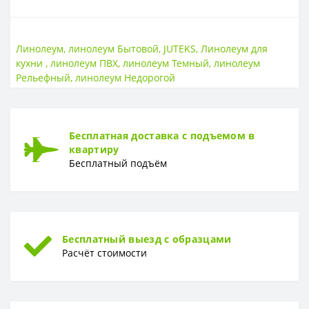
ОСНОВА
Основа
Вспененная
Линолеум
,
линолеум Бытовой
,
JUTEKS
,
Линолеум для
кухни
,
линолеум ПВХ
,
линолеум Темный
,
линолеум
ПОВЕРХНОСТЬ
Рельефный
,
линолеум Недорогой
Поверхность
Гладкая
ТОЛЩИНА
Бесплатная доставка с подъемом в
Толщина
2,8 мм
квартиру
Бесплатный подъём
ТОЛЩИНА ЗАЩИТНОГО СЛОЯ
Толщина защитного слоя
0,25 мм
ФОРМА
Форма
Доска
Бесплатный выезд с образцами
Расчёт стоимости