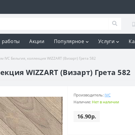
 работы
Акции
Популярное
Услуги
Ка
м IVC Бельгия, коллекция WIZZART (Визарт) Грета 582
екция WIZZART (Визарт) Грета 582
Производитель:
IVC
Наличие:
Нет в наличии
16.90р.