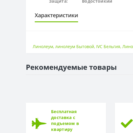
Защита:
Водостойк
ий
Характеристики
ОСНОВА
Основа
Линолеум
,
линолеум Бытовой
,
IVC Бельгия
,
Лино
ПОВЕРХНОСТЬ
Поверхность
Рекомендуемые товары
ТОЛЩИНА
Толщина
ТОЛЩИНА ЗАЩИТНОГО СЛОЯ
Толщина защитного слоя
Бесплатная
ФОРМА
доставка с
подъемом в
Форма
квартиру