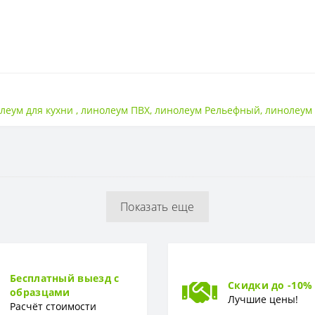
Вспененная
леум для кухни
,
линолеум ПВХ
,
линолеум Рельефный
,
линолеум
Гладкая
2,8 мм
Показать еще
0,35 мм
Бесплатный выезд с
Скидки до -10%
образцами
Доска
Лучшие цены!
Расчёт стоимости