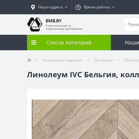
Наши адреса
Время работы
BMB.BY
Строительные и
отделочные материалы
Список категорий
Наши
Напольные покрытия
Линолеум
Линолеу
Линолеум IVC Бельгия, колл