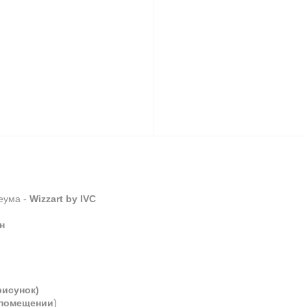
еума -
Wizzart by IVC
н
рисунок)
)
 помещении