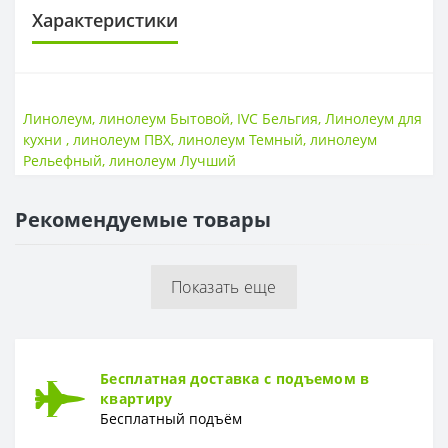
Характеристики
ОСНОВА
Основа
Вспененная
Линолеум
,
линолеум Бытовой
,
IVC Бельгия
,
Линолеум для
кухни
,
линолеум ПВХ
,
линолеум Темный
,
линолеум
ПОВЕРХНОСТЬ
Рельефный
,
линолеум Лучший
Поверхность
Гладкая
Рекомендуемые товары
ТОЛЩИНА
Толщина
2,9 мм
Показать еще
ТОЛЩИНА ЗАЩИТНОГО СЛОЯ
Толщина защитного слоя
0,4 мм
ФОРМА
Бесплатная доставка с подъемом в
Форма
Доска
квартиру
Бесплатный подъём