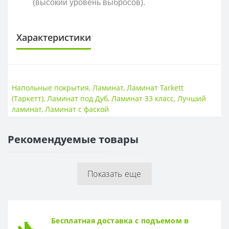
(высокий уровень выбросов).
Характеристики
КЛАСС ИЗНОСОСТОЙКОСТИ
Класс износостойкости
33 класс
Напольные покрытия
,
Ламинат
,
Ламинат Tarkett
(Таркетт)
,
Ламинат под Дуб
,
Ламинат 33 класс
,
Лучший
НАЛИЧИЕ ФАСКИ
ламинат
,
Ламинат с фаской
4V фаска
Есть
Рекомендуемые товары
ПОВЕРХНОСТЬ
Поверхность
Рельефная
Показать еще
ТОЛЩИНА
Толщина
9 мм
ФОРМА
Бесплатная доставка с подъемом в
Форма
Доска