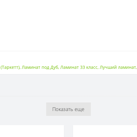
33 класс
 (Таркетт)
,
Ламинат под Дуб
,
Ламинат 33 класс
,
Лучший ламинат
4V
Рельефная
Показать еще
9 мм