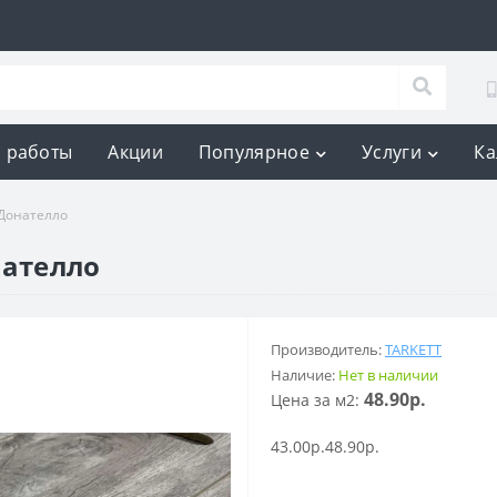
 работы
Акции
Популярное
Услуги
Ка
 Донателло
нателло
Производитель:
TARKETT
Наличие:
Нет в наличии
48.90р.
Цена за м2:
43.00р.
48.90р.