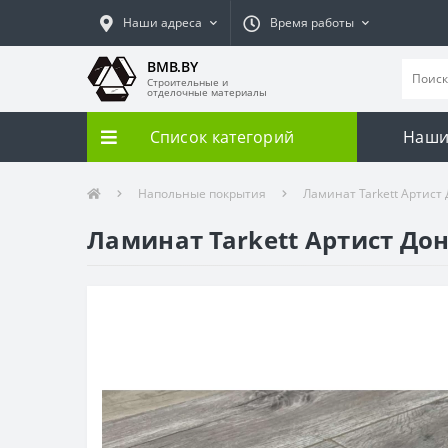
Наши адреса
Время работы
BMB.BY
Строительные и
отделочные материалы
Список категорий
Наши
Напольные покрытия
Ламинат Tarkett Артист
Ламинат Tarkett Артист До