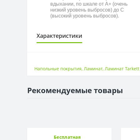
вдыхании, по шкале от A+ (очень
низкий уровень выбросов) до С
(высокий уровень выбросов).
Характеристики
КЛАСС ИЗНОСОСТОЙКОСТИ
Класс износостойкости
Напольные покрытия
,
Ламинат
,
Ламинат Tarkett
НАЛИЧИЕ ФАСКИ
4V фаска
Рекомендуемые товары
ПОВЕРХНОСТЬ
Поверхность
ТОЛЩИНА
Толщина
Бесплатная