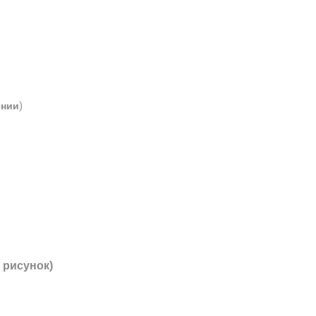
ении
)
 рисунок)