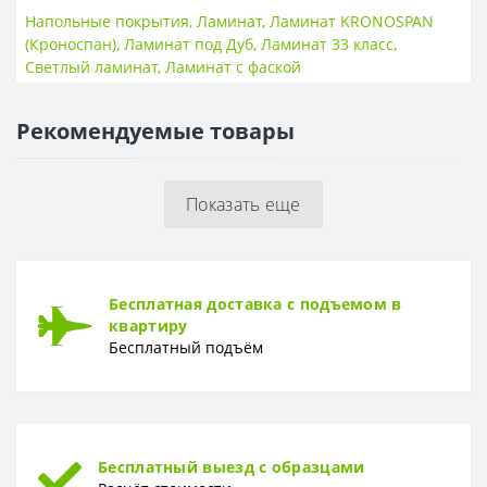
Класс износостойкости
33 класс
Напольные покрытия
,
Ламинат
,
Ламинат KRONOSPAN
(Кроноспан)
,
Ламинат под Дуб
,
Ламинат 33 класс
,
НАЛИЧИЕ ФАСКИ
Светлый ламинат
,
Ламинат с фаской
4V фаска
Есть
Рекомендуемые товары
ПОВЕРХНОСТЬ
Поверхность
Рельефная
Показать еще
ТОЛЩИНА
Толщина
10 мм
Бесплатная доставка с подъемом в
квартиру
Бесплатный подъём
Бесплатный выезд с образцами