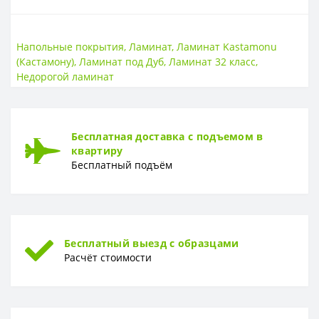
КЛАСС ИЗНОСОСТОЙКОСТИ
Класс износостойкости
32 класс
Напольные покрытия
,
Ламинат
,
Ламинат Kastamonu
(Кастамону)
,
Ламинат под Дуб
,
Ламинат 32 класс
,
ТОЛЩИНА
Недорогой ламинат
Толщина
8 мм
Бесплатная доставка с подъемом в
квартиру
Бесплатный подъём
Бесплатный выезд с образцами
Расчёт стоимости