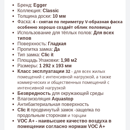
Бренд:
Egger
Коллекция:
Classic
Толщина доски:
10
мм
4 - снятая по периметру V-образная фаска
Фаска:
особенно хорошо создаёт облик половицы
Использование для тёплых полов:
Для всех
типов
Поверхность:
Гладкая
Пропитка замка:
Да
Тип замка:
Clic it
Площадь Упаковки:
1,98 м2
Размеры:
1 292 x 193 мм
32
- для всех жилых
Класс эксплуатации
помещений с интенсивной нагрузкой, а также
коммерческих и общественных помещений с
интенсивной нагрузкой
Безвредность
для окружающей среды
Влагоизоляция
Aquastop
Антибактериальная поверхность
Clic it
продвинутый замок -защелка по
и торцам
продольным сторонам
VOC A+ - наивысшее качество
воздуха в
помещении
согласно нормам VOC A+