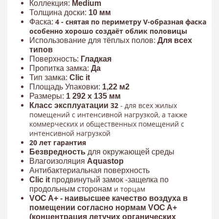
Коллекция:
Medium
Толщина доски:
10
мм
4 - снятая по периметру V-образная фаска
Фаска:
особенно хорошо создаёт облик половицы
Использование для тёплых полов:
Для всех
типов
Поверхность:
Гладкая
Пропитка замка:
Да
Тип замка:
Clic it
Площадь Упаковки:
1,22
м2
Размеры:
1 292 x 135 мм
32
- для всех жилых
Класс эксплуатации
помещений с интенсивной нагрузкой, а также
коммерческих и общественных помещений с
интенсивной нагрузкой
20 лет гарантия
Безвредность
для окружающей среды
Влагоизоляция
Aquastop
Антибактериальная поверхность
Clic it
продвинутый замок -защелка по
и торцам
продольным сторонам
VOC A+ - наивысшее качество
воздуха в
помещении
согласно нормам VOC A+
(концентрация летучих органических