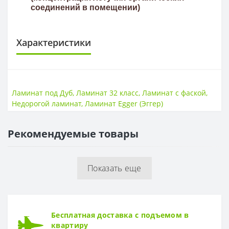
соединений в помещении)
Характеристики
КЛАСС ИЗНОСОСТОЙКОСТИ
Класс износостойкости
32 класс
Ламинат под Дуб
,
Ламинат 32 класс
,
Ламинат с фаской
,
Недорогой ламинат
,
Ламинат Egger (Эггер)
ПОВЕРХНОСТЬ
Поверхность
Гладкая
Рекомендуемые товары
ТОЛЩИНА
Толщина
10 мм
Показать еще
ФОРМА
Форма
Доска
Бесплатная доставка с подъемом в
квартиру