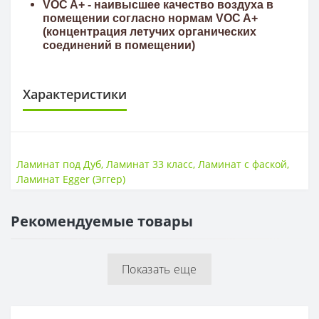
VOC A+ - наивысшее качество
воздуха в
помещении
согласно нормам VOC A+
(концентрация летучих органических
соединений в помещении)
Характеристики
КЛАСС ИЗНОСОСТОЙКОСТИ
Класс износостойкости
33 класс
Ламинат под Дуб
,
Ламинат 33 класс
,
Ламинат с фаской
,
Ламинат Egger (Эггер)
ПОВЕРХНОСТЬ
Поверхность
Гладкая
Рекомендуемые товары
ТОЛЩИНА
Толщина
12 мм
Показать еще
ФОРМА
Форма
Доска