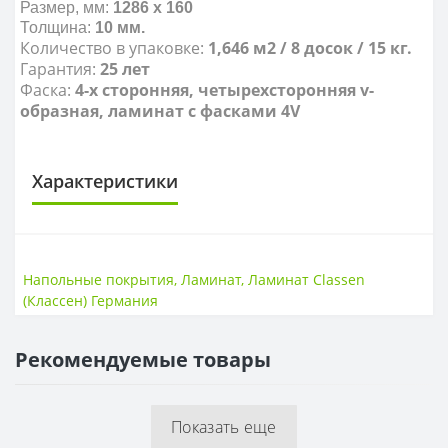
Размер, мм:
1286 х 160
Толщина:
10
мм.
Количество в упаковке:
1,646
м2 / 8 досок / 15 кг.
Гарантия:
25 лет
Фаска:
4-х сторонняя, четырехсторонняя v-
образная, ламинат с фасками 4V
Характеристики
КЛАСС ИЗНОСОСТОЙКОСТИ
Класс износостойкости
33 класс
Напольные покрытия
,
Ламинат
,
Ламинат Classen
(Классен) Германия
НАЛИЧИЕ ФАСКИ
4V фаска
Есть
Рекомендуемые товары
ТОЛЩИНА
Толщина
10 мм
Показать еще