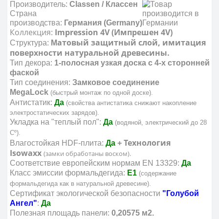
Производитель:
Classen / Классен
Страна
производства:
Германия (Germany)
Коллекция:
Impression 4V (Импрешен 4V)
атовый защитный слой, имитация
Структура:
М
поверхности натуральной древесины.
Тип декора:
1-полосная узкая доска с 4-х сторонней
фаской
Тип соединения:
Замковое соединение
MegaLock
(быстрый монтаж по одной доске).
Антистатик:
Да
(свойства антистатика снижают накопление
электростатических зарядов).
Укладка на "теплый пол":
Да
(водяной, электрический до 28
Cº).
Технология
Влагостойкая HDF-плита:
Да
+
Isowaxx
(замки обработаны воском).
Соответствие европейским нормам EN 13329:
Да
Класс эмиссии формальдегида:
E1
(содержание
формальдегида как в натуральной древесине).
Сертификат экологической безопасности
"Голубой
Ангел"
:
Да
Полезная площадь панели:
0,20575 м2.